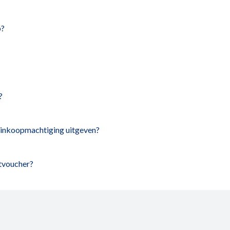
p?
?
en inkoopmachtiging uitgeven?
tvoucher?