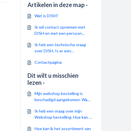
Artikelen in deze map -
Wat is DISH?
Ik wil contact opnemen met
DISH en met een persoon
spreken. Hoe kan ik dat doen?
Ik heb een technische vraag
over DISH. Is er een
kennisbank?
Contactpagina
Dit wilt u misschien
lezen -
Mijn webshop bestelling is
beschadigd aangekomen. Wat
kan ik doen?
Ik heb een vraag over mijn
Webshop bestelling. Hoe kan ik
contact opnemen?
Hoe kan ik het assortiment van