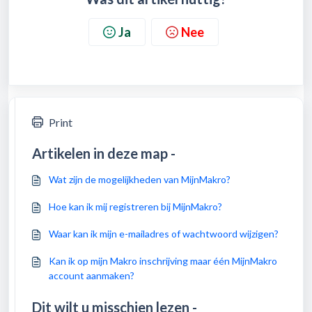
Ja
Nee
Print
Artikelen in deze map -
Wat zijn de mogelijkheden van MijnMakro?
Hoe kan ik mij registreren bij MijnMakro?
Waar kan ik mijn e-mailadres of wachtwoord wijzigen?
Kan ik op mijn Makro inschrijving maar één MijnMakro
account aanmaken?
Dit wilt u misschien lezen -