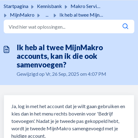
Doorgaan naar hoofdinhoud
Startpagina
Kennisbank
Makro Services
MijnMakro
...
Ik heb al twee MijnMakro accounts, kan ik die ook samenvo...
Ik heb al twee MijnMakro
accounts, kan ik die ook
samenvoegen?
Gewijzigd op Vr, 26 Sep, 2025 om 4:07 PM
Ja, log in met het account dat je wilt gaan gebruiken en
kies dan in het menu rechts bovenin voor 'Bedrijf
toevoegen'. Nadat je je tweede pas gekoppeld hebt,
wordt je tweede MijnMakro samengevoegd met je
huidige account.