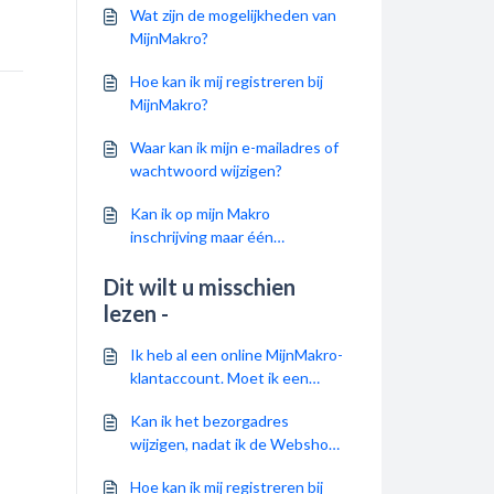
Wat zijn de mogelijkheden van
MijnMakro?
Hoe kan ik mij registreren bij
MijnMakro?
Waar kan ik mijn e-mailadres of
wachtwoord wijzigen?
Kan ik op mijn Makro
inschrijving maar één
MijnMakro account aanmaken?
Dit wilt u misschien
lezen -
Ik heb al een online MijnMakro-
klantaccount. Moet ik een
nieuw klantaccount aanmaken
Kan ik het bezorgadres
voor de Makro Webshop?
wijzigen, nadat ik de Webshop
bestelling geplaatst heb?
Hoe kan ik mij registreren bij