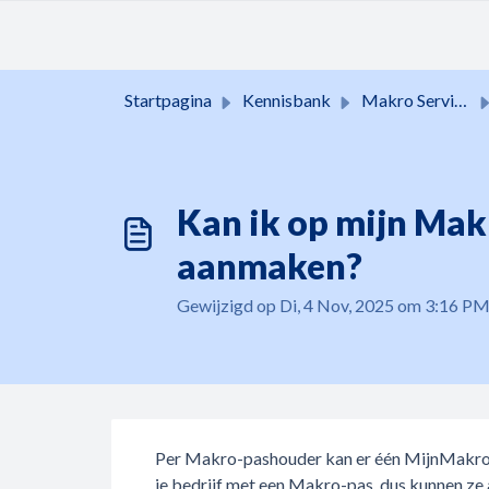
Doorgaan naar hoofdinhoud
Startpagina
Kennisbank
Makro Services
Kan ik op mijn Mak
aanmaken?
Gewijzigd op Di, 4 Nov, 2025 om 3:16 P
Per Makro-pashouder kan er één MijnMakro 
je bedrijf met een Makro-pas, dus kunnen z