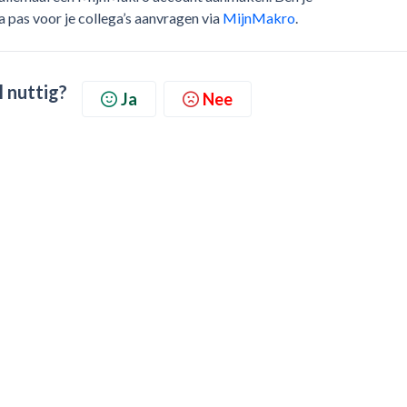
a pas voor je collega’s aanvragen via
MijnMakro
.
l nuttig?
Ja
Nee