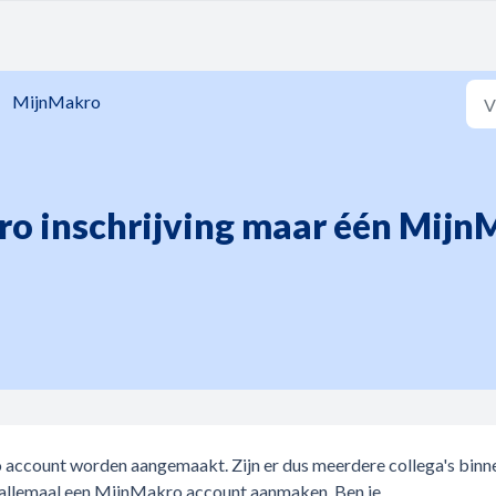
MijnMakro
ro inschrijving maar één Mij
M
account worden aangemaakt. Zijn er dus meerdere collega's binn
e allemaal een MijnMakro account aanmaken. Ben je