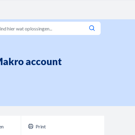
nMakro account
en
Print