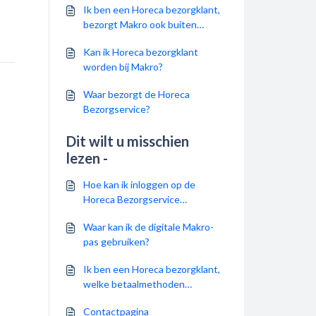
Ik ben een Horeca bezorgklant,
bezorgt Makro ook buiten
Nederland?
Kan ik Horeca bezorgklant
worden bij Makro?
Waar bezorgt de Horeca
Bezorgservice?
Dit wilt u misschien
lezen -
Hoe kan ik inloggen op de
Horeca Bezorgservice
omgeving?
Waar kan ik de digitale Makro-
pas gebruiken?
Ik ben een Horeca bezorgklant,
welke betaalmethoden
accepteren jullie?
Contactpagina