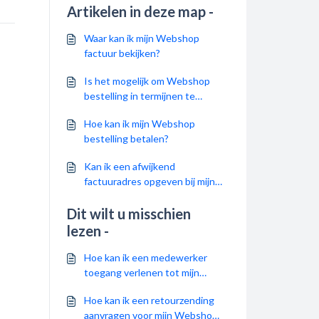
Artikelen in deze map -
Waar kan ik mijn Webshop
factuur bekijken?
Is het mogelijk om Webshop
bestelling in termijnen te
betalen?
Hoe kan ik mijn Webshop
bestelling betalen?
Kan ik een afwijkend
factuuradres opgeven bij mijn
Webshop bestelling?
Dit wilt u misschien
lezen -
Hoe kan ik een medewerker
toegang verlenen tot mijn
klantaccount op Makro
Hoe kan ik een retourzending
Webshop?
aanvragen voor mijn Webshop