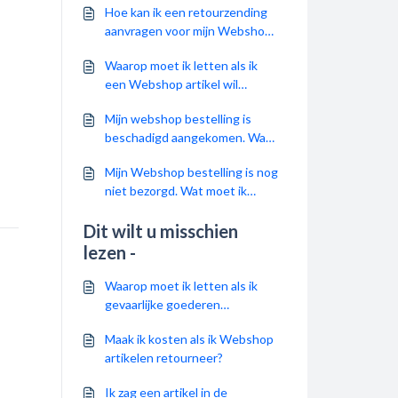
Hoe kan ik een retourzending
aanvragen voor mijn Webshop
bestelling?
Waarop moet ik letten als ik
een Webshop artikel wil
retourneren?
Mijn webshop bestelling is
beschadigd aangekomen. Wat
kan ik doen?
Mijn Webshop bestelling is nog
niet bezorgd. Wat moet ik
doen?
Dit wilt u misschien
lezen -
Waarop moet ik letten als ik
gevaarlijke goederen
retourneer naar de Webshop?
Maak ik kosten als ik Webshop
artikelen retourneer?
Ik zag een artikel in de