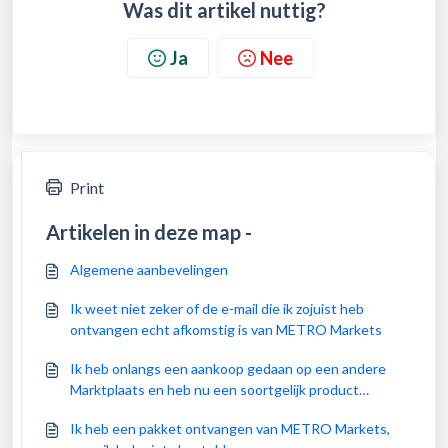
Was dit artikel nuttig?
Ja
Nee
Print
Artikelen in deze map -
Algemene aanbevelingen
Ik weet niet zeker of de e-mail die ik zojuist heb
ontvangen echt afkomstig is van METRO Markets
Ik heb onlangs een aankoop gedaan op een andere
Marktplaats en heb nu een soortgelijk product
ontvangen van METRO Markets, maar ik heb nog
Ik heb een pakket ontvangen van METRO Markets,
nooit iets bij jullie besteld en ik heb ook geen account